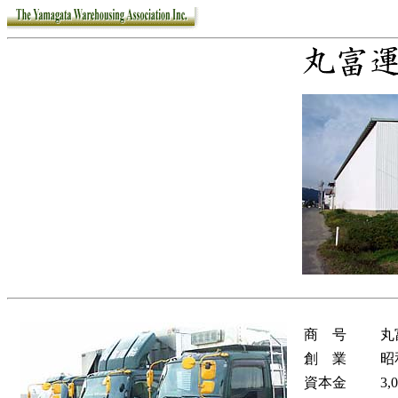
商 号
丸
創 業
昭
資本金
3,