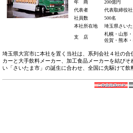
年 商
200億円
代表者
代表取締役社
社員数
500名
本社所在地
埼玉県さいた
札幌・山形・群
支 店
佐賀・熊本・
埼玉県大宮市に本社を置く当社は、系列会社４社の合
カーと大手飲料メーカー、加工食品メーカーを結びそ
い「さいたま市」の誕生に合わせ、全国に先駆けて飲